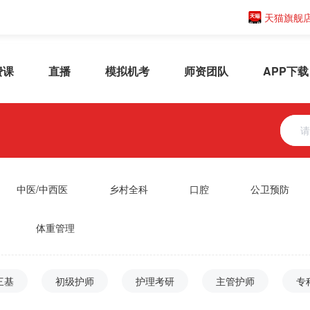
天猫旗舰
费课
直播
模拟机考
师资团队
APP下载
中医/中西医
乡村全科
口腔
公卫预防
体重管理
三基
初级护师
护理考研
主管护师
专